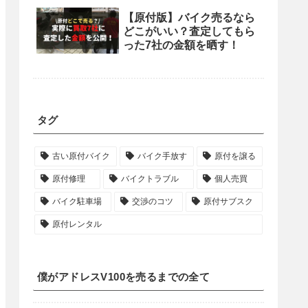
【原付版】バイク売るなら
どこがいい？査定してもら
った7社の金額を晒す！
タグ
古い原付バイク
バイク手放す
原付を譲る
原付修理
バイクトラブル
個人売買
バイク駐車場
交渉のコツ
原付サブスク
原付レンタル
僕がアドレスV100を売るまでの全て