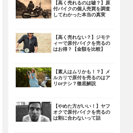
【高く売れるのは嘘？】原
付バイクの個人売買を調査
してわかった本当の真実
【高く売れない？】ジモテ
ィーで原付バイクを売るの
はお得？【金額を比較】
【素人はムリかも！？】メ
ルカリで原付を売るのはア
リorナシ？徹底解説
【やめた方がいい！】ヤフ
オクで原付バイクを売るの
は割に合わないって話