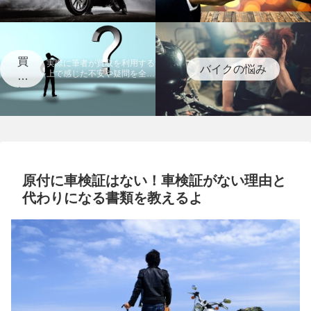
買
実際に筆者が買取を利用する
バイクの悩み
上で感じた不安や疑問を全て
取
まとめました。 このページ
に
読めば全ての不安要素は消え
関
るので、参考にしてくださ
い。
す
る
Q&
A
原付に車検証はない！車検証がない理由と
代わりになる書類を教えるよ